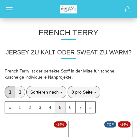
FRENCH TERRY
JERSEY ZU KALT ODER SWEAT ZU WARM?
French Terry ist der perfekte Stoff in der Mitte für schöne
kuschelge individuelle Nähprojekte.
Sortieren nach
pro Seite
Sortieren nach
8 pro Seite
«
1
2
3
4
5
6
7
»
-24%
TOP
-24%