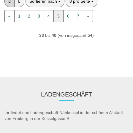
Sortieren nach
pro Seite
Sortieren nach
8 pro Seite
«
1
2
3
4
5
6
7
»
33
bis
40
(von insgesamt
54
)
LADENGESCHÄFT
Ihr findet das Ladengeschäft Nähkessel in der schönen Altstadt
von Freiberg in der Kesselgasse 9.