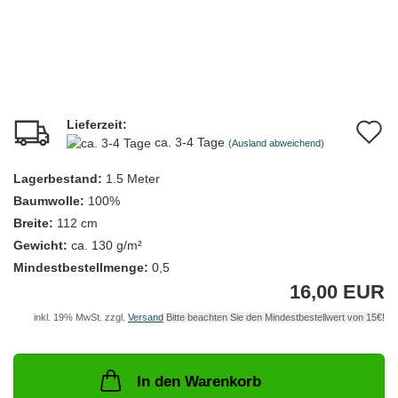
Lieferzeit:
A
ca. 3-4 Tage
(Ausland abweichend)
d
Lagerbestand:
1.5
Meter
M
Baumwolle:
100%
Breite:
112 cm
Gewicht:
ca. 130 g/m²
Mindestbestellmenge:
0,5
16,00 EUR
inkl. 19% MwSt. zzgl.
Versand
In den Warenkorb